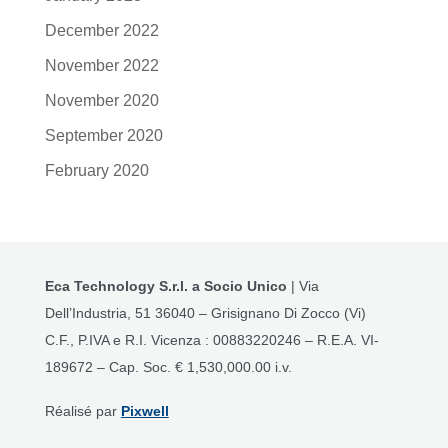
December 2022
November 2022
November 2020
September 2020
February 2020
Eca Technology S.r.l.
a Socio Unico
| Via
Dell’Industria, 51 36040 – Grisignano Di Zocco (Vi)
C.F., P.IVA e R.I. Vicenza : 00883220246 – R.E.A. VI-
189672 – Cap. Soc. € 1,530,000.00 i.v.
Réalisé par
Pixwell