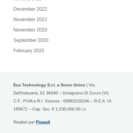
December 2022
November 2022
November 2020
September 2020
February 2020
Eca Technology S.r.l.
a Socio Unico
| Via
Dell’Industria, 51 36040 – Grisignano Di Zocco (Vi)
C.F., P.IVA e R.I. Vicenza : 00883220246 – R.E.A. VI-
189672 – Cap. Soc. € 1,530,000.00 i.v.
Réalisé par
Pixwell