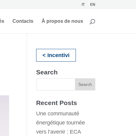
IT
EN
és
Contacts
À propos de nous
< Incentivi
Search
Recent Posts
Une communauté
énergétique tournée
vers l’avenir : ECA