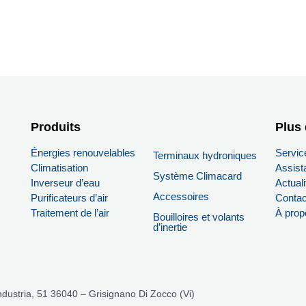
Produits
PRODUITS
Plus 
Énergies renouvelables
Servic
Terminaux hydroniques
Climatisation
Assist
Système Climacard
Inverseur d’eau
Actuali
Accessoires
Purificateurs d’air
Contac
Traitement de l’air
À prop
Bouilloires et volants
d’inertie
’Industria, 51 36040 – Grisignano Di Zocco (Vi)