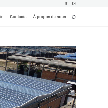
IT
EN
és
Contacts
À propos de nous