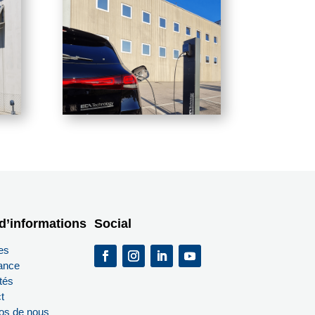
d’informations
Social
es
ance
tés
t
os de nous