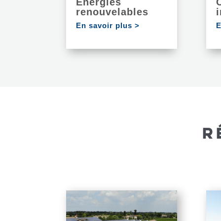
Énergies
renouvelables
i
En savoir plus >
E
R