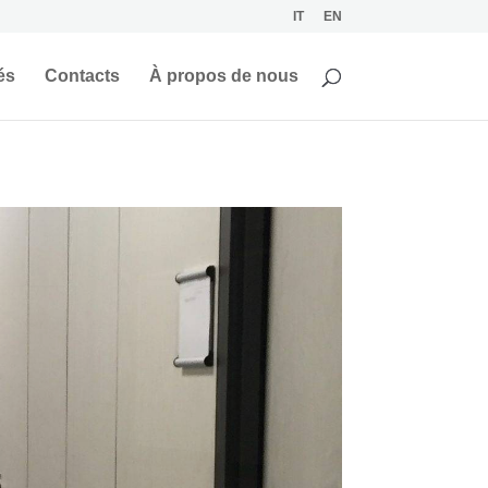
IT
EN
és
Contacts
À propos de nous