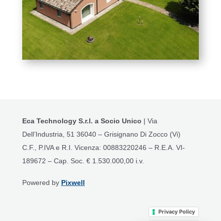
Eca Technology S.r.l. a Socio Unico
| Via
Dell’Industria, 51 36040 – Grisignano Di Zocco (Vi)
C.F., P.IVA e R.I. Vicenza: 00883220246 – R.E.A. VI-
189672 – Cap. Soc. € 1.530.000,00 i.v.
Powered by
Pixwell
Privacy Policy