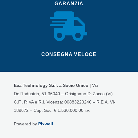
GARANZIA

CONSEGNA VELOCE
Eca Technology S.r.l. a Socio Unico
| Via
Dell’Industria, 51 36040 – Grisignano Di Zocco (Vi)
C.F., P.IVA e R.I. Vicenza: 00883220246 – R.E.A. VI-
189672 – Cap. Soc. € 1.530.000,00 i.v.
Powered by
Pixwell