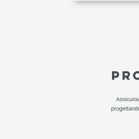
PR
Assicuria
progettando