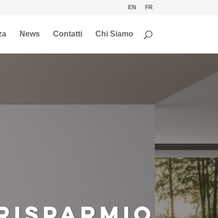
EN
FR
za
News
Contatti
Chi Siamo
 RISPARMIO