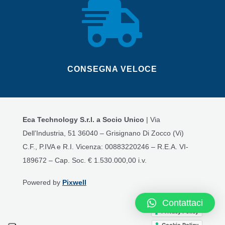

CONSEGNA VELOCE
Eca Technology S.r.l. a Socio Unico
| Via
Dell’Industria, 51 36040 – Grisignano Di Zocco (Vi)
C.F., P.IVA e R.I. Vicenza: 00883220246 – R.E.A. VI-
189672 – Cap. Soc. € 1.530.000,00 i.v.
Powered by
Pixwell
Contattaci
Privacy Policy
Cookie Policy