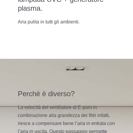
plasma.
Aria pulita in tutti gli ambienti.
Perchè è diverso?
La velocità del ventilatore di E·puro in
combinazione alla grandezza dei filtri infatti,
riesce a compensare bene l’aria in entrata con
l’aria in uscita. Questo passaggio permette