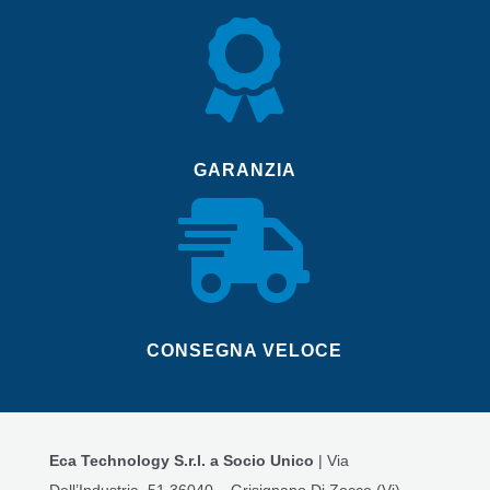

GARANZIA

CONSEGNA VELOCE
Eca Technology S.r.l. a Socio Unico
| Via
Dell’Industria, 51 36040 – Grisignano Di Zocco (Vi)