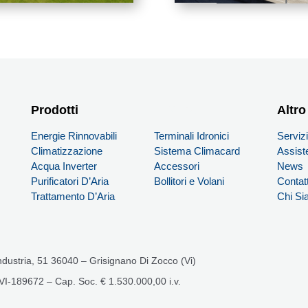
Prodotti
PRODOTTI
Altro
Energie Rinnovabili
Terminali Idronici
Serviz
Climatizzazione
Sistema Climacard
Assist
Acqua Inverter
Accessori
News
Purificatori D’Aria
Bollitori e Volani
Contatt
Trattamento D’Aria
Chi S
Industria, 51 36040 – Grisignano Di Zocco (Vi)
 VI-189672 – Cap. Soc. € 1.530.000,00 i.v.