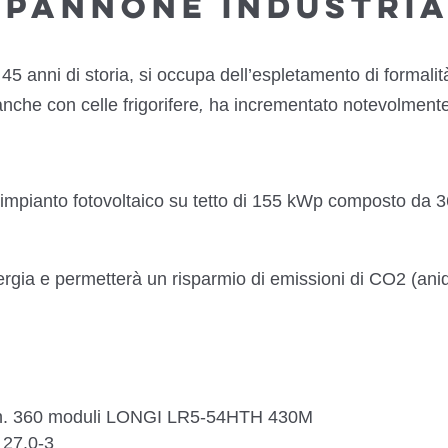
APANNONE INDUSTRIA
5 anni di storia, si occupa dell’
espletamento di formalit
anche con celle frigorifere
,
ha incrementato notevolmente 
mpianto fotovoltaico su tetto di 155 kWp composto da 3
gia e permetterà un risparmio di emissioni di CO2 (anid
ati n. 360 moduli LONGI LR5-54HTH 430M
 27.0-3