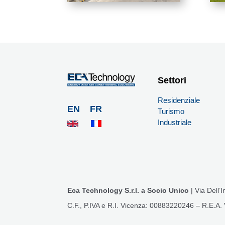
Settori
Residenziale
EN
FR
Turismo
Industriale
Eca Technology S.r.l. a Socio Unico
| Via Dell’
C.F., P.IVA e R.I. Vicenza: 00883220246 – R.E.A.