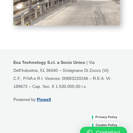
Eca Technology S.r.l. a Socio Unico
| Via
Dell’Industria, 51 36040 – Grisignano Di Zocco (Vi)
C.F., P.IVA e R.I. Vicenza: 00883220246 – R.E.A. VI-
189672 – Cap. Soc. € 1.530.000,00 i.v.
Powered by
Pixwell
Privacy Policy
Cookie Policy
Contattaci
Termini e Condizioni