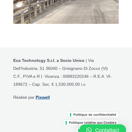
Eca Technology S.r.l.
a Socio Unico
| Via
Dell’Industria, 51 36040 – Grisignano Di Zocco (Vi)
C.F., P.IVA e R.I. Vicenza : 00883220246 – R.E.A. VI-
189672 – Cap. Soc. € 1,530,000.00 i.v.
Réalisé par
Pixwell
Politique de confidentialité
Politique relative aux Cookies
Contattaci
Conditions Générales