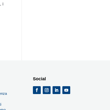
 i
Social
i
enza
i
iamo