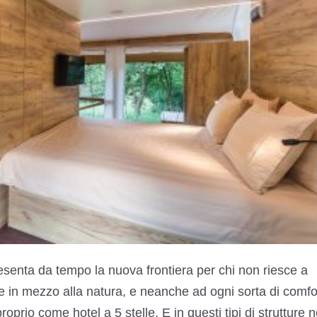
senta da tempo la nuova frontiera per chi non riesce a
e in mezzo alla natura, e neanche ad ogni sorta di comfo
oprio come hotel a 5 stelle. E in questi tipi di strutture 