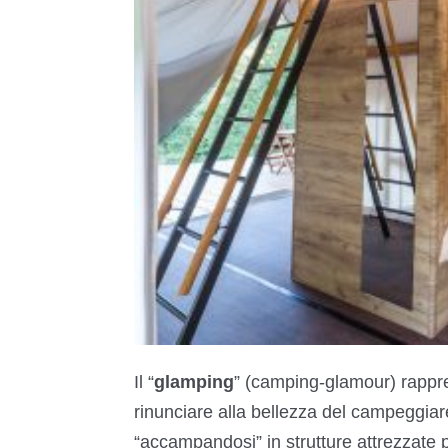
Il “
glamping
” (camping-glamour) rappre
rinunciare alla bellezza del campeggiar
“accampandosi” in strutture attrezzate pr