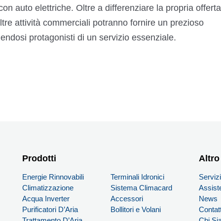
con auto elettriche. Oltre a differenziare la propria offerta,
altre attività commerciali potranno fornire un prezioso
dendosi protagonisti di un servizio essenziale.
Prodotti
PRODOTTI
Altro
Energie Rinnovabili
Terminali Idronici
Serviz
Climatizzazione
Sistema Climacard
Assist
Acqua Inverter
Accessori
News
Purificatori D’Aria
Bollitori e Volani
Contatt
Trattamento D’Aria
Chi S